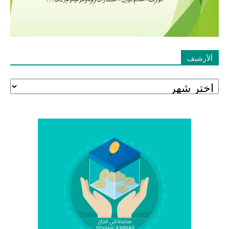
ألأرشيف
ألأرشيف