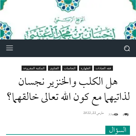
فقه العبادات
الطهارة
النجاسات
الفتاوى
المكتبة المقروءة
هل الكلب والخنزير نجسان
لذاتيهما مع كون الله تعالى خالقهما؟
مارس 22, 2022
774
0
السؤال