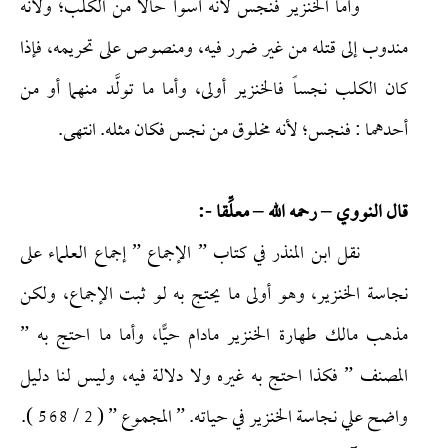
وأما الخنزير فنجس لأنه أسوأ حالا من الكلب؛ ولأنه
مندوب إلى قتله من غير ضرر فيه، ومنصوص على تحريمه، فإذا
كان الكلب نجساً فالخنزير أولى، وأما ما تولَّد منهما أو من
أحدهما : فنجس؛ لأنه مخلوق من نجس فكان مثله. انتهى.
قال النووي – رحمه الله – معلِّقا -:
نقل ابن المنذر في كتاب ” الإجماع ” إجماع العلماء على
نجاسة الخنزير، وهو أولى ما يحتج به لو ثبت الإجماع، ولكن
مذهب مالك طهارة الخنزير مادام حيًّا، وأما ما احتج به ”
المصنف ” فكذا احتج به غيره ولا دلالة فيه، وليس لنا دليل
واضح علي نجاسة الخنزير في حياته. ” المجموع ” ( 2 / 568 ).