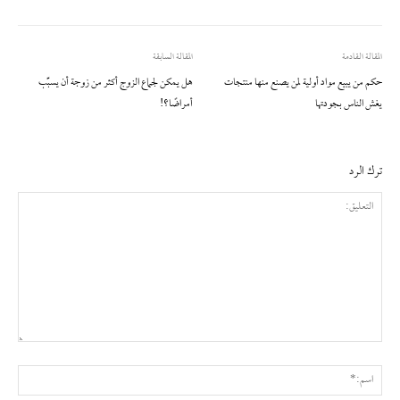
المقالة القادمة
المقالة السابقة
حكم من يبيع مواد أولية لمن يصنع منها منتجات
هل يمكن لجماع الزوج أكثر من زوجة أن يسبِّب
يغش الناس بجودتها
أمراضًا؟!
ترك الرد
التعليق:
اسم