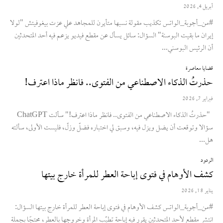
أبريل 4, 2026
#من_أجوبة_الواتس تكذيب مقولة نسبها متأيرن للمجاهد علي عزت بيغوفيتش "لولا
إيران ما بقيت البوسنة" السؤال: سائل يسأل عن مقطع فيديو يزعم فيه أحد المتحدثين
أن الرئيس البوسني...
قضايا معاصرة
حذرتُ الذكاء الاصطناعي من الفتوى.. فانظر ماذا اعترف!
فبراير 7, 2026
"حذرتُ الذكاء الاصطناعي من الفتوى.. فانظر ماذا اعترف!" سألت ChatGPT
سؤالا وتوقعت أن يضل ويزل فيه، وسبق لي اختباره فضلّ وزلّ، فليست الأولى، سألته
هل...
الردود
كشف الأوهام في فتوى إباحة العطر للمرأة خارج بيتها
يناير 18, 2026
#من_أجوبة_الواتس كشف الأوهام في فتوى إباحة العطر للمرأة خارج بيتها السؤال:
انتشر مقطع لأحد المتحدثين يقرر فيه إباحة تطيّب المرأة وخروجها بالعطر، محتجًا بجملة