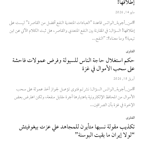
إطلاقها!
مايو 14, 2026
#من_أجوبة_الواتس قاعدة "العبادات المتعدية النفع أفضل من القاصرة" ليست على
إطلاقها! السؤال: في المقارنة بين النفع المتعدي والقاصر، هل ثبت الكلام الآتي عن ابن
تيمية؟ وما معناه؟: "النفع...
الفتاوى
حكم استغلال حاجة الناس للسيولة وفرض عمولات فاحشة
على سحب الأموال في غزة
أبريل 18, 2026
#من_أجوبة_الواتس السؤال: نشرتم فتوى تؤصل لجواز أخذ عمولة على سحب
الأموال من المحافظ الإلكترونية باعتبارها أجرة مقابل منفعة، ولكن اعترض بعض
الإخوة في غزة بأن الصرافين...
الفتاوى
تكذيب مقولة نسبها متأيرن للمجاهد علي عزت بيغوفيتش
“لولا إيران ما بقيت البوسنة”