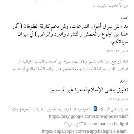
من الأحاديث النبوية،...
الفتاوى
نداء لمن سرق أموال التبرعات، ولمن دعم كارثة الطوفان ( آثار
هذا من الجوع والعطش والتشرد والبرد والمرض ) في ميزان
سيئاتكم.
نوفمبر 15, 2025
نداء لمن جمع التبرعات باسم غزة ونهبها، سواء من أصحاب النسب الخيالية، أو
المبادرين الذين سرقوا الأموال كلها، وللقائمين على "وقف الأمة" والذي أثبتت...
الفتاوى
تطبيق بلغني الإسلام لدعوة غير المسلمين
نوفمبر 4, 2025
لدعوة غير المسلمين رابط تحميل التطبيق في "جوجل بلاي":
https://play.google.com/store/apps/details?
id=com.badeea.balligni " أبل ستور":
https://apps.apple.com/sa/app/balegni-alislam-