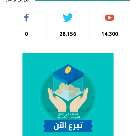
0
28,156
14,300
المشتركين
أتباع
المشجعين