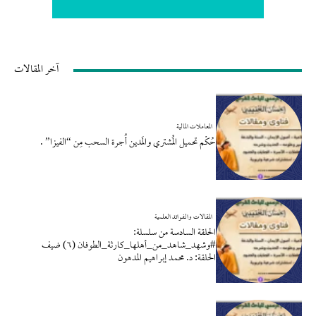
آخر المقالات
المعاملات المالية
حُكْم تحميل المُشتري والمَدين أُجرة السحب مِن “الفيزا” .
المقالات والفوائد العلمية
الحلقة السادسة من سلسلة:
#وشهد_شاهد_من_أهلها_كارثة_الطوفان (٦) ضيف
الحلقة: د. محمد إبراهيم المدهون