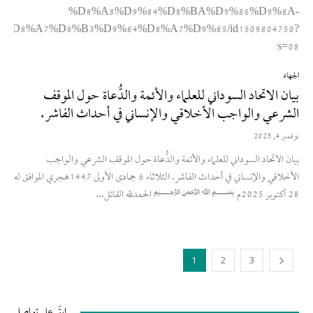
%D8%A8%D9%84%D8%BA%D9%86%D9%8A-
%D8%A7%D8%B3%D9%84%D8%A7%D9%85/id1509804750?
s=08
الجهاد
بيان الاتحاد السوداني للعلماء والأئمة والدُّعاة حول الموقف
الشرعي والواجب الأخلاقي والإنساني في أحداث الفاشر.
نوفمبر 4, 2025
بيان الاتحاد السوداني للعلماء والأئمة والدُّعاة حول الموقف الشرعي والواجب
الأخلاقي والإنساني في أحداث الفاشر. الثلاثاء 6 جمادى الأولى 1447هجري الموافق له
28 أكتوبر 2025م ﷽ الحمدلله القائل...
1
2
3
ابقَ على تواصل