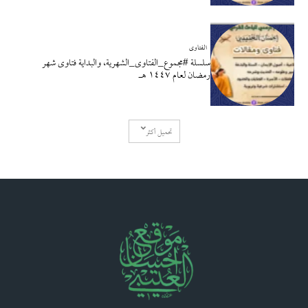
الفتاوى
سلسلة #مجموع_الفتاوى_الشهرية، والبداية فتاوى شهر
رمضان لعام ١٤٤٧ هـ
تحميل أكثر