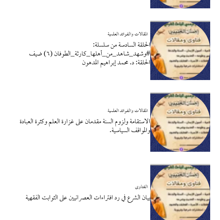
المقالات والفوائد العلمية
الحلقة السادسة من سلسلة:
#وشهد_شاهد_من_أهلها_كارثة_الطوفان (٦) ضيف
الحلقة: د. محمد إبراهيم المدهون
المقالات والفوائد العلمية
الاستقامة ولزوم السنة مقدمان على غزارة العلم وكثرة العبادة
والمواقف السياسية.
الفتاوى
بيان الشرع في رد افتراءات العصرانيين على الثوابت الفقهية