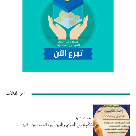
آخر المقالات
المعاملات المالية
حُكْم تحميل المُشتري والمَدين أُجرة السحب مِن “الفيزا” .