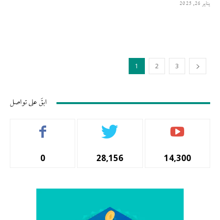
يناير 26, 2025
1
2
3
ابقَ على تواصل
0
28,156
14,300
المشتركين
أتباع
المشجعين