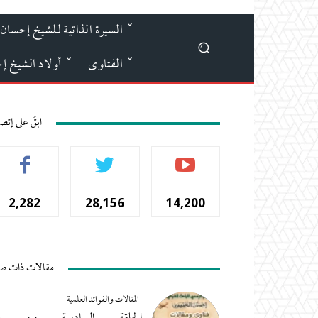
السيرة الذاتية للشيخ إحسان 
الفتاوى
أولاد الشيخ إ
ابقَ على إتص
2,282
28,156
14,200
المشتركين
أتباع
المشجعين
مقالات ذات ص
المقالات والفوائد العلمية