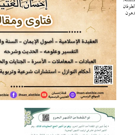
سلة:
طوفان