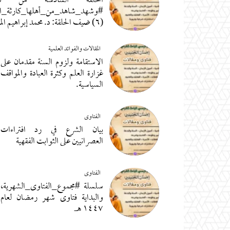
الحلقة السادسة من سل
#وشهد_شاهد_من_أهلها_كارثة_ال
(٦) ضيف الحلقة: د. محمد إبراهيم المدهون
المقالات والفوائد العلمية
الاستقامة ولزوم السنة مقدمان على
غزارة العلم وكثرة العبادة والمواقف
السياسية.
الفتاوى
بيان الشرع في رد افتراءات
العصرانيين على الثوابت الفقهية
الفتاوى
سلسلة #مجموع_الفتاوى_الشهرية،
والبداية فتاوى شهر رمضان لعام
١٤٤٧ هـ