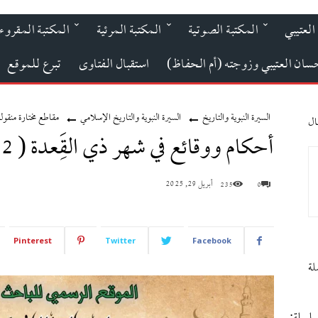
العتيبي
المكتبة الصوتية
المكتبة المرئية
المكتبة المقروء
حسان العتيبي وزوجته (أم الحفاظ)
استقبال الفتاوى
تبرع للموقع
السيرة النبوية والتاريخ
السيرة النبوية والتاريخ الإسلامي
مقاطع مختارة منقولة
ال
أحكام ووقائع في شهر ذي القَِعدة ( 22 بطاقة )
أبريل 29, 2025
235
0
Pinterest
Twitter
Facebook
لة