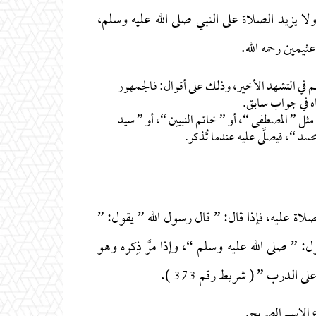
ولا يزيد الصلاة على النبي صلى الله عليه وسلم،
يمين رحمه الله.
م في التشهد الأخير، وذلك على أقوال: فالجمهور
اه في جواب سابق.
مثل ” المصطفى “، أو ” خاتم النبيين “، أو ” سيد
د “، فيصلَّى عليه عندما تُذكر.
لاة عليه، فإذا قال: ” قال رسول الله ” يقول: ”
: ” صلى الله عليه وسلم “، وإذا مرَّ ذِكره وهو
 الدرب ” ( شريط رقم 373 ).
اع الاسم الصريح.