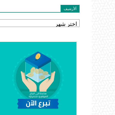
ألأرشيف
ألأرشيف