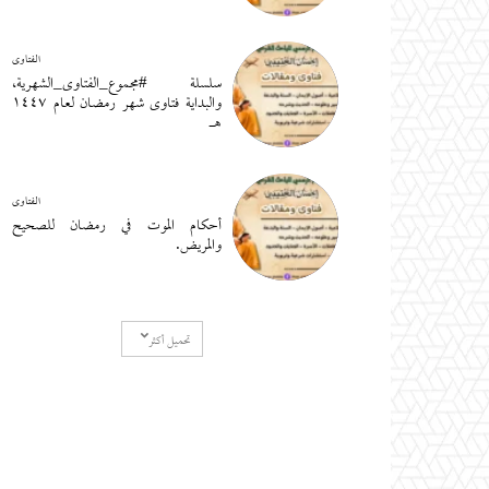
الفتاوى
سلسلة #مجموع_الفتاوى_الشهرية،
والبداية فتاوى شهر رمضان لعام ١٤٤٧
هـ
الفتاوى
أحكام الموت في رمضان للصحيح
والمريض.
تحميل أكثر