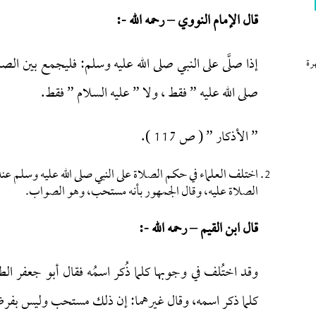
قال الإمام النووي – رحمه الله -:
إذا صلَّى على النبي صلى الله عليه وسلم: فليجمع بين الص
رة
صلى الله عليه ” فقط ، ولا ” عليه السلام ” فقط.
” الأذكار ” ( ص 117 ).
اختلف العلماء في حكم الصلاة على النبي صلى الله عليه وسلم ع
الصلاة عليه، وقال الجمهور بأنه مستحب، وهو الصواب.
قال ابن القيم – رحمه الله -:
وقد اختُلف في وجوبها كلما ذُكر اسمُه فقال أبو جعفر الط
كلما ذكر اسمه، وقال غيرهما: إن ذلك مستحب وليس بفرض يأث