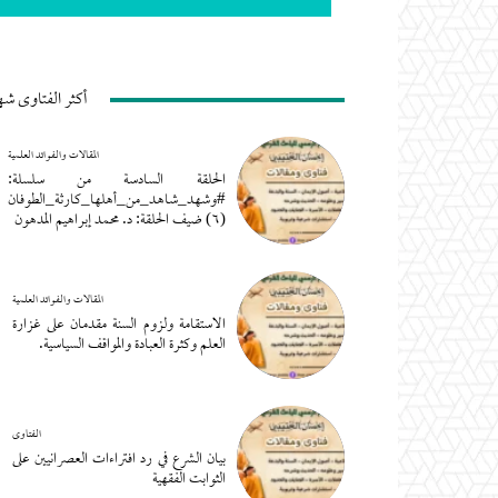
أكثر الفتاوى شه
المقالات والفوائد العلمية
الحلقة السادسة من سلسلة:
#وشهد_شاهد_من_أهلها_كارثة_الطوفان
(٦) ضيف الحلقة: د. محمد إبراهيم المدهون
المقالات والفوائد العلمية
الاستقامة ولزوم السنة مقدمان على غزارة
العلم وكثرة العبادة والمواقف السياسية.
الفتاوى
بيان الشرع في رد افتراءات العصرانيين على
الثوابت الفقهية