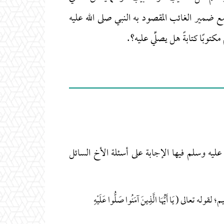
 ضمير الغائب المقصود به النبي صلى الله عليه
توبًا كتابةً هل يصلِّي عليه؟.
عليه وسلم فيها الإجابة على أسئلة الأخ السائل
لى ( يَا أَيُّهَا الَّذِينَ آمَنُوا صَلُّوا عَلَيْهِ