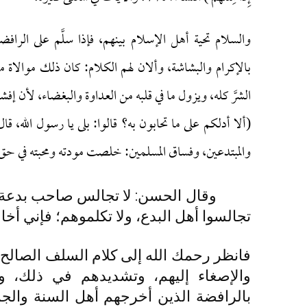
والسلام تحية أهل الإسلام بينهم، فإذا سلَّم على الراف
بالإكرام والبشاشة، وألان لهم الكلام: كان ذلك موالاة منه
الشرَّ كله، ويزول ما في قلبه من العداوة والبغضاء، لأن إف
(ألا أدلكم على ما تحابون به؟ قالوا: بلى يا رسول الله، قال
والمبتدعين، وفساق المسلمين: خلصت مودته ومحبته في حق أ
وقال الحسن: لا تجالس صاحب بدعة، فإن
تجالسوا أهل البدع، ولا تكلموهم؛ فإني أخا
فانظر رحمك الله إلى كلام السلف الصالح
والإصغاء إليهم، وتشديدهم في ذلك، و
بالرافضة الذين أخرجهم أهل السنة والجم