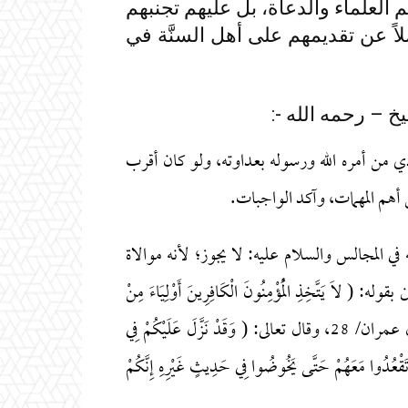
العلماء والدعاة، بل عليهم تجنبهم
اً عن تقديمهم على أهل السنَّة في
 – رحمه الله -:
 من أمره الله ورسوله بعداوته، ولو كان أقرب
ن أهم المهمات، وآكد الواجبات.
ي المجالس والسلام عليه: لا يجوز؛ لأنه موالاة
اَ يَتَّخِذِ الْمُؤْمِنُونَ الْكَافِرِينَ أَوْلِيَاءَ مِنْ
دُونِ الْمُؤْمِنِينَ وَمَنْ يَفْعَلْ ذَلِكَ فَلَيْسَ مِنَ اللَّهِ فِي شَيْءٍ ) آل عمران/ 28، وقال تعالى: ( وَقَدْ نَزَّلَ عَلَيْكُمْ فِي
َلا تَقْعُدُوا مَعَهُمْ حَتَّى يَخُوضُوا فِي حَدِيثٍ غَيْرِهِ إِنَّكُمْ