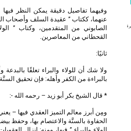
وفيهما تفاصيل دقيقة يمكن النظر فيها
عنهما، ككتاب ” عقيدة السلف وأصحاب الح
رة
الصابوني من المتقدمين، وكتاب ” الولا
القحطاني من المعاصرين.
ثانيًا:
ولا شك أن للولاء والبراء تعلقًا بالبدعة وأ
بالبراءة من الكفر وأهله: فإن تحقيق السنَّة ل
* قال الشيخ بكر أبو زيد – رحمه الله -:
ومِن أبرز معالم التميز العقدي فيها – يعني:
الحفاوة بالسنَّة والاعتصام بها، وحفظ بي
الولاء والبراء ” فيها، ومنه: إنزال العقوبات