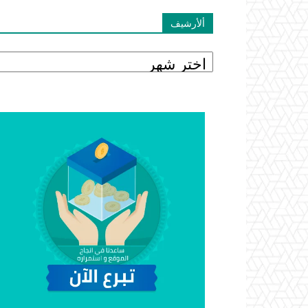
ألأرشيف
ألأرشيف