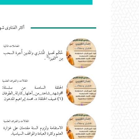
أكثر الفتاوى شه
المعاملات المالية
حُكْم تحميل المُشتري والمَدين أُجرة السحب
مِن “الفيزا” .
المقالات والفوائد العلمية
الحلقة السادسة من سلسلة:
#وشهد_شاهد_من_أهلها_كارثة_الطوفان
(٦) ضيف الحلقة: د. محمد إبراهيم المدهون
المقالات والفوائد العلمية
الاستقامة ولزوم السنة مقدمان على غزارة
العلم وكثرة العبادة والمواقف السياسية.