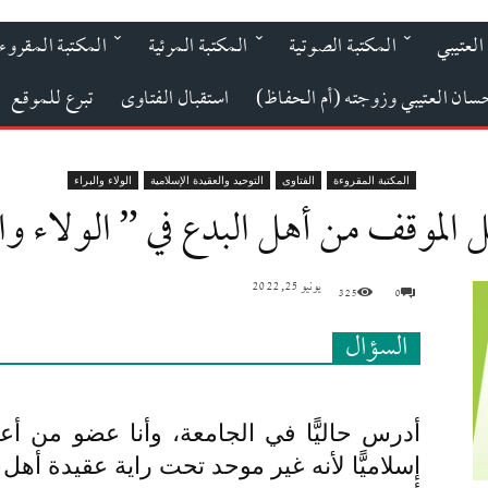
العتيبي
المكتبة الصوتية
المكتبة المرئية
المكتبة المقروء
حسان العتيبي وزوجته (أم الحفاظ)
استقبال الفتاوى
تبرع للموقع
المكتبة المقروءة
الفتاوى
التوحيد والعقيدة الإسلامية
الولاء والبراء
الموقف من أهل البدع في ” الولاء وال
يونيو 25, 2022
325
0
السؤال
أدرس حاليًّا في الجامعة، وأنا عضو من أ
إسلاميًّا لأنه غير موحد تحت راية عقيدة أه