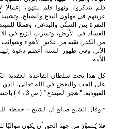
فلم يتذكروا، ونهوا فلم ينتهوا، إعمالًا
غربتهم في مهاوي البدع والضياع، وتشييداً 
النفرة بين السنِّي والبدعي، وقمعًا للمب
الفساد في الأرض، وتسرب الزيغ في الاع
من الكدر، نقية من علائق الأهواء وشوائب ا
الأثر، وفي ظهور السنة أعظم دعوة إليها 
للأمة.
كل هذا تحت سلطان القاعدة العقدية الكبر
على الحب والبغض في الله تعالى، الذي ه
العبودية. ” هجر المبتدع ” ( ص 3 ، 4 ) باختصار.
* وقال الشيخ صالح آل الشيخ – حفظه الله 
فلا يُتصوَّرْ من جهة الحق أن يكون مواليًا للس