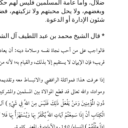
ضلال، وأما عامة المسلمين فليس لهم حكم 
وبغضهم، ولا يحل محبتهم ولا تزكيتهم، فضل
شئون الإدارة أو الدعوة.
* قال الشيخ محمد بن عبد اللطيف آل الشيخ
فالواجب على من أحب نجاة نفسه وسلامة دينه: أن يعادي
قريب؛ فإن الإيمان لا يستقيم إلا بذلك، والقيام به؛ لأنه م
إذا عرفت هذا: فمواكلة الرافضي والانبساط معه وتقديمه ف
وموادة، والله تعالى قد قطع الموالاة بين المسلمين والمشركين بقوله: ( ل
الْكِتَابِ أَنْ إِذَا سَمِعْتُمْ آيَاتِ اللَّهِ يُكْفَرُ بِهَا وَيُسْتَهْزَأُ بِهَا ف
إِذاً مِثْلُهُمْ ) النساء/ 140. والآيات في المعنى كثيرة.