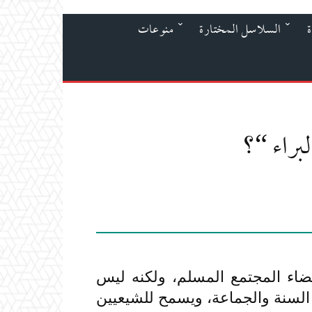
ة
السلاسل المختارة
منوعات
براء “؟
عضاء المجتمع المسلم، ولكنه ليس
ل السنة والجماعة، ويسمح للشيعيين