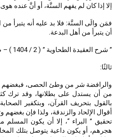
إلا إذا كان لم يفهم السنَّة، أو أنَّ عنده هوى
فمَن والَى السنَّة: فلا بد عليه أنه يتبرأ من 
أن يتبرأ من أهل البدعة.
” شرح العقيدة الطحاوية ” ( 2 / 1404 ) – طبعة ابن الجوزي، القاهرة -.
ثالثًا:
والرافضة شر من وطئ الحصى، فبغضهم من 
من أن يستدل على بطلانها، وقد ترك كثير
بالقول بتحريف القرآن، وبتكفير الصحابة
أقوال الإلحاد والزندقة، ولذا فإن بغضهم 
تحقيق ” البراء “، إلا أن يكون المسلم م
هجرهم، أو يكون داعية يتوصل بتلك المخا