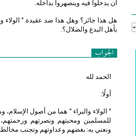
أن يدخلوا فيه وينصهروا بداخله.
هل هذا جائز؟ وهل هذا ضد عقيدة ” الولاء وا
بأهل البدع والضلال؟.
الجواب
الحمد لله
أولًا:
” الولاء والبراء ” هما من أصول الإسلام، و
للمسلمين ومحبتهم ونصرتهم ورحمتهم، وا
ونعني به: بغضهم وعداوتهم وتجنب مخالطت