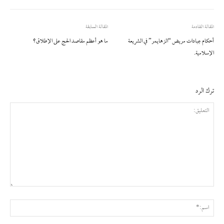
المقالة القادمة
المقالة السابقة
أحكام عِبادات مريض “الزهايمر” في الشريعة
ما هو أعظم مقاصد الحج على الإطلاق؟
الإسلامية.
ترك الرد
التعليق:
اسم