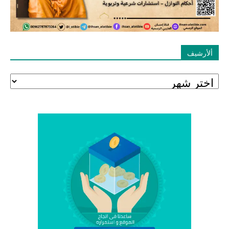
ألأرشيف
ألأرشيف