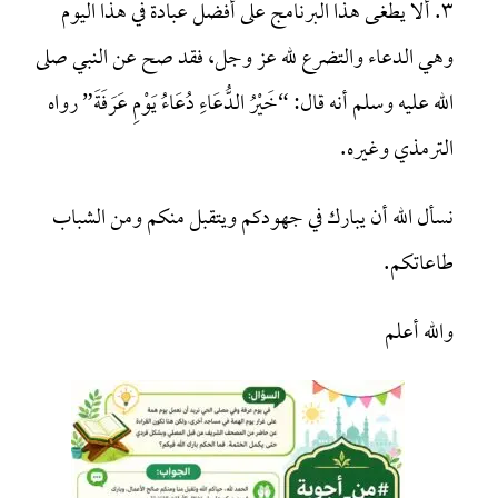
٣. ألا يطغى هذا البرنامج على أفضل عبادة في هذا اليوم
وهي الدعاء والتضرع لله عز وجل، فقد صح عن النبي صلى
الله عليه وسلم أنه قال: “خَيْرُ الدُّعَاءِ دُعَاءُ يَوْمِ عَرَفَةَ” رواه
الترمذي وغيره.
نسأل الله أن يبارك في جهودكم ويتقبل منكم ومن الشباب
طاعاتكم.
والله أعلم