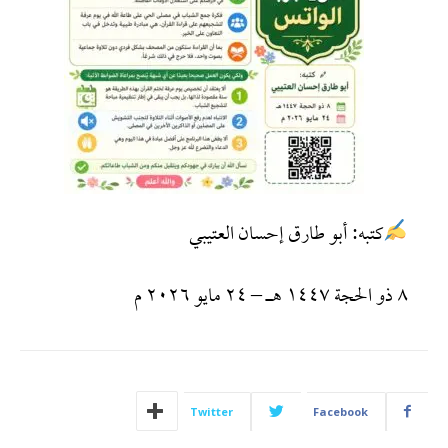
كتبه: أبو طارق إحسان العتيبي
٨ ذو الحجة ١٤٤٧ هـ – ٢٤ مايو ٢٠٢٦ م
Twitter
Facebook