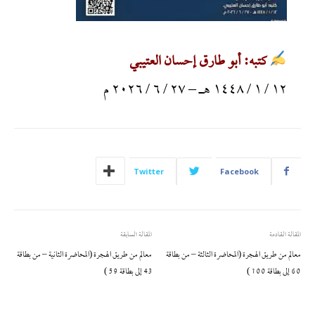
كتبه: أبو طارق إحسان العتيبي
١٢ / ١ / ١٤٤٨ هـ – ٢٧ / ٦ / ٢٠٢٦ م
Twitter
Facebook
المقالة القادمة
المقالة السابقة
معالم من طريق الهجرة (المحاضرة الثالثة – من بطاقة
معالم من طريق الهجرة (المحاضرة الثانية – من بطاقة
60 إلى بطاقة 100 )
43 إلى بطاقة 59 )