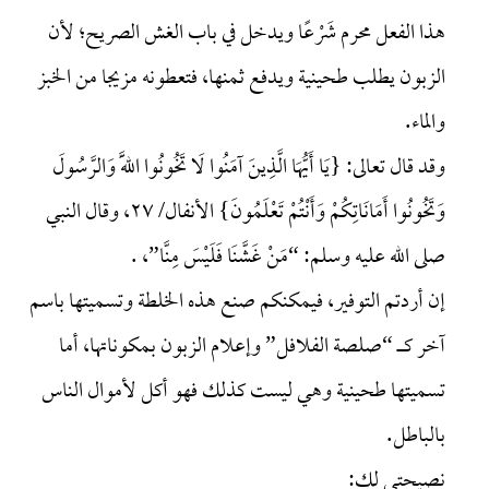
هذا الفعل محرم شَرْعًا ويدخل في باب الغش الصريح؛ لأن
الزبون يطلب طحينية ويدفع ثمنها، فتعطونه مزيجا من الخبز
والماء.
وقد قال تعالى: {يَا أَيُّهَا الَّذِينَ آمَنُوا لَا تَخُونُوا اللَّهَ وَالرَّسُولَ
وَتَخُونُوا أَمَانَاتِكُمْ وَأَنْتُمْ تَعْلَمُونَ} الأنفال/ ٢٧، وقال النبي
صلى الله عليه وسلم: “مَنْ غَشَّنَا فَلَيْسَ مِنَّا”، .
إن أردتم التوفير، فيمكنكم صنع هذه الخلطة وتسميتها باسم
آخر كـ “صلصة الفلافل” وإعلام الزبون بمكوناتها، أما
تسميتها طحينية وهي ليست كذلك فهو أكل لأموال الناس
بالباطل.
نصيحتي لك: