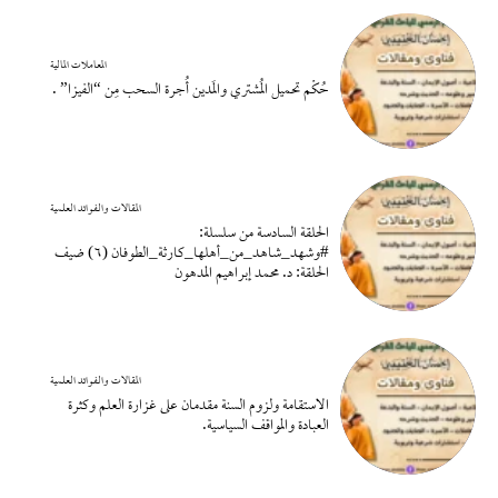
المعاملات المالية
حُكْم تحميل المُشتري والمَدين أُجرة السحب مِن “الفيزا” .
المقالات والفوائد العلمية
الحلقة السادسة من سلسلة:
#وشهد_شاهد_من_أهلها_كارثة_الطوفان (٦) ضيف
الحلقة: د. محمد إبراهيم المدهون
المقالات والفوائد العلمية
الاستقامة ولزوم السنة مقدمان على غزارة العلم وكثرة
العبادة والمواقف السياسية.