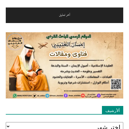
ألأرشيف
ألأرشيف