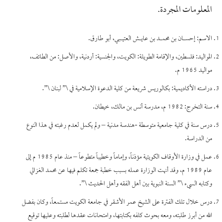
المعلومات المجردة.
الاسم: إحسـان بن محمـد بن عايـش العتيـبي، أبو طارق.
المواليد: فلسطين، والإقامة الطويلة: الكويت، والجنسية: أردنية، والأصل: من الطائف،
مواليد 1965 م.
دراسته الأكاديمية: بكالوريس شريعة من كلية الدعوة الإسلامية في \” لبنان \”.
سنة التخرج: 1982 م، مدرسة أنس بن مالك، خيطان.
درس سنة في كلية جامعية متوسطة -هندسة مدنية – ولم يكمل لعدم رغبته في هذا النوع
من الدراسة.
عمل في وزارة الأوقاف الكويتية مؤذناً، وإماماً وخطيباً متطوعاً – منذ عام 1985 م إلى
عام 1989 م، وقد أنهت الوزارة عمله بسبب خطبة جمعة تكلم فيها عن محمد الغزالي
وكتابه السيء \” السنة النبوية بين أهل الفقه وأهل الحديث \”.
درس خلال تلك الفترة على الشيخ عمر الأشقر في جامعة الكويت مستمعاً، وكان بفضل
الله من أبرز طلبته، ومعه بحوث كلفه بكتابتها، وامتحانات عقدها لطلبته وعليها توقيع