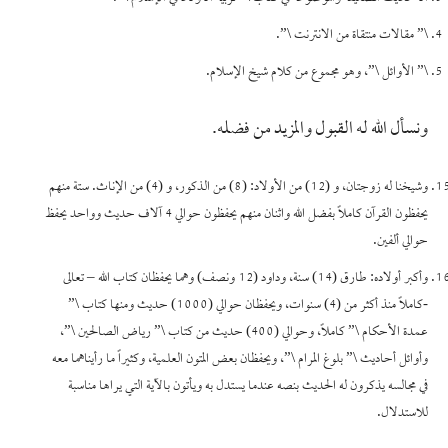
\” مقالات منتقاة من الانترنت \”.
\” الأوائل \”، وهو مجموع من كلام شيخ الإسلام.
ونسأل الله له القبول والمزيد من فضله.
وشيخنا له زوجتان، و (12) من الأولاد: (8) من الذكور، و (4) من الإناث. ستة منهم
يحفظون القرآن كاملاً بفضل الله واثنان منهم يحفظون حوالي 4 آلاف حديث وواحد يحفظ
حوالي ألفين.
وأكبر أولاده: طارق (14) سنة، وداود (12 ونصف) وهما يحفظان كتاب الله – تعالى
-كاملاً منذ أكثر من (4) سنوات، ويحفظان حوالي (1000) حديث ومنها كتاب \”
عمدة الأحكام \” كاملاً، وحوالي (400) حديث من كتاب \” رياض الصالحين \”،
وأوائل أحاديث \” بلوغ المرام \”، ويحفظان بعض المتون العلمية، وكثيراً ما رأيناهما معه
في مجالسه يذكرون له الحديث بنصه عندما يستدل به ويأتون بالآية التي يراها مناسبة
للاستدلال.