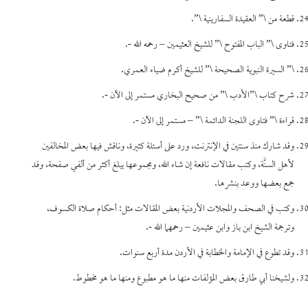
قطعة من \” العقيدة السفارينية \”.
فتاوى \” الباب المفتوح \” للشيخ العثيمين – رحمه الله -.
\” السيرة النبوية الصحيحة \” للشيخ أكرم ضياء العمري.
شرح كتاب \”الأدب \” من صحيح البخاري مستمر إلى الآن -.
قراءة \” فتاوى اللجنة الدائمة \” – مستمر إلى الآن -.
وقد شارك منذ سنتين في الإنترنت، ورد على أسئلة كثيرة، وناقش فيها بعض المخالفين
لأهل السنَّة، وكتب مقالات نافعة إن شاء الله، ومجموعها يبلغ أكثر من ألفي صفحة، وقد
جمع بعضها ووعد بنشرها.
وكتب في الصحف والمجلات الأردنية بعض المقالات مثل: أحكام صلاة الكسوف،
وترجمة الشيخ ابن باز وابن عثيمين – رحمهما الله -.
وقد تطوع في الإمامة والخطابة في الأردن مدة أربع سنوات.
ولشيخنا أبي طارق بعض المؤلفات منها ما هو مطبوع ومنها ما هو مخطوط.