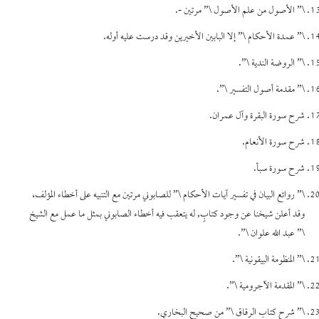
\” الأصول من علم الأصول \” مرتين -.
\” عمدة الأحكام \” إلا البابين الأخيرين وقد درست عليه أوله.
\” الروضة الندية \”.
\” مقدمة أصول التفسير \”.
شرح سورة البقرة وآل عمران.
شرح سورة الأنعام.
شرح سورة سبأ.
\” روائع البيان في تفسير آيات الأحكام \” للصابوني مرتين مع التنبيه على أخطاء المؤلف،
وقد أعلن شيخنا عن وجود كتابٍ, له يتعقب فيه أخطاء الصابوني بمثل ما عمل مع الشيخ
\” عبد الله علوان \”.
\” المنظومة البيقونية \”.
\” المقدمة الآجرومية \”.
\” شرح كتاب الرقاق \” من صحيح البخاري.