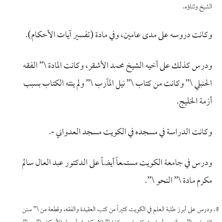
الشيخ وثناؤه.
وكانت دروسه على مدى عامين، وفي مادة (تفسير آيات الأحكام).
ودرس كذلك على أخيه الشيخ محمد الأشقر، وكانت المادة \” الفقه
الحنبلي \” وكانت من كتاب \” نيل المآرب \” ولم ينته الكتاب بسبب
أزمة الخليج.
وكانت الدراسة في مسجده في الكويت مسجد العدواني -.
ودرس في جامعة الكويت مستمعاً أيضاً على الدكتور عبد العال سالم
مكرم مادة \” النحو \”.
ودرس على أبرز طلبة العلم في الكويت كثيراً من كتب العقيدة والفقه، وقطعة من \” سنن