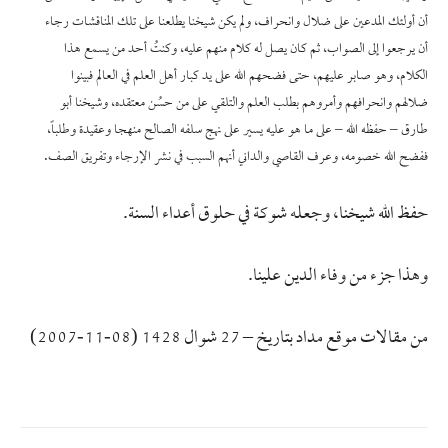
أن أولئك المدعين على ضلال وانحراف، ولم يكن شيخنا يطلعنا على تلك المناقشات رجاء
أن يرجعوا إلى الصواب، ثم كان يصل له كلام منهم عليه، وكنتُ أحد من يسمع هذا
الكلام، وهو صابر عليهم، حتى فضحهم الله على يد كبار أهل العلم في العالم فبينوا
ضلالهم وانحرافهم وأمروهم بطلب العلم والتلقي على من حسُن معتقده، وشيخنا أبو
طارق – حفظه الله – على ما هو عليه يسير على نهج سلفه الصالح منهجا وعقيدة وطلباً،
ففضح الله خصومه، وعرف القاصي والداني أنهم السبب في نشر الإرجاء وتفريق الصف.
حفظ الله شيخنا، وجعله شوكة في حلوق أعداء السنة.
وهذا جزء من وفاء الدين علينا.
من مقالات موقع مداد بتاريخ – 27 شوال 1428 (08-11-2007)