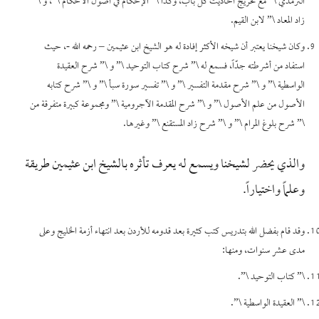
الترمذي \” مع تخريج أحاديث كل باب، وكذا \” الإحكام في أصول الأحكام \”، و \”
زاد المعاد \” لابن القيم.
وكان شيخنا يعتبر أن شيخه الأكثر إفادة له هو الشيخ ابن عثيمين – رحمه الله -، حيث
استفاد من أشرطته جدّاً، فسمع له \” شرح كتاب التوحيد \” و \” شرح العقيدة
الواسطية \” و \” شرح مقدمة التفسير \” و \” تفسير سورة سبأ \” و \” شرح كتابه
الأصول من علم الأصول \” و \” شرح المقدمة الآجرومية \” ومجموعة كبيرة متفرقة من
\” شرح بلوغ المرام \” و \” شرح زاد المستقنع \” وغيرها.
والذي يحضر لشيخنا ويسمع له يعرف تأثره بالشيخ ابن عثيمين طريقة
وعلماً واختياراً.
وقد قام بفضل الله بتدريس كتب كثيرة بعد قدومه للأردن بعد انتهاء أزمة الخليج وعلى
مدى عشر سنوات، ومنها:
\” كتاب التوحيد \”.
\” العقيدة الواسطية \”.