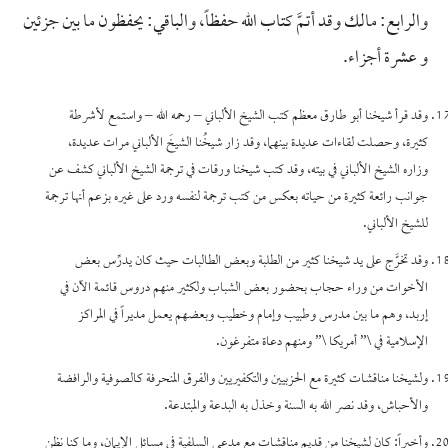
والرابع: مالك وقد أتمَّ كتاب الله حفظاً، والباقي: يحفظون ما بين جزئين
و عشرة أجزاء.
وقد قرأ شيخنا أبو طارق معظم كتب الشيخ الألباني – رحمه الله – واستمع لأشرطة
كثيرة، وحصلت لقاءات عديدة بينهما، وقد زار شيخُنا الشيخَ الألباني مرات عديدة،
وزاره الشيخ الألباني في بيته، وقد كتب شيخنا ورقات في ترجمة الشيخ الألباني كشف عن
جوانب رائعة كثيرة من حياته بعكس من كتب ترجمة لنفسه ورد على غيره بزعم أنها ترجمة
للشيخ الألباني.
وقد تخرَّج على يد شيخنا كثير من الطلبة وبعض الطالبات حيث كان يدرِّس بعض
الأخوات من وراء حجاب بحضور بعض الشباب ولكثير منهم دروس قائمة الآن في
إربد، وهم ما بين مدرس وطبيب وإمام وخطيب وبعضهم يعمل مديراً في المراكز
الإسلامية في \” أمريكا \” ومنهم دعاة متفرغون.
ولشيخنا مناقشات كثيرة مع الحزبيين والتكفيريين والفرق المنحرفة كالصوفية والرافضة
والأحباش، وقد نصر الله به السنة وخذل به البدعة والمبتدعة.
وأخيراً: كان لشيخنا من قديم مناقشات مع مدعي السلفية في مسائل الإيمان، وما كنا نظن