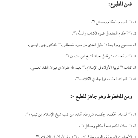
فمن المطبوع:
\” الصوم، أحكام ومسائل \”.
\” أحكام التعدد في ضوء الكتاب والسنَّة \”.
تصحيح ومراجعة \” دليل الهدى من سيرة المصطفى \” للدكتور يحيى اليحيى.
\” صفحات مشرقة في حياة الشيخ ابن عثيمين \”.
كتاب \” تربية الأولاد في الإسلام \” لعبد الله علوان في ميزان النقد العلمي.
\” الفوائد العِذاب فيما جاء في الكلاب \”.
ومن المخطوط وهو جاهز للطبع -:
\” الدعاء، حُكمه، حِكمته، شروطه، آدابه، من كتب شيخ الإسلام ابن تيمية \”.
\” صلاة الكسوف، أحكام ومسائل \”.
الأحاديث الضعيفة والموضوعة في كتاب \” تربية الأولاد في الإسلام \”.