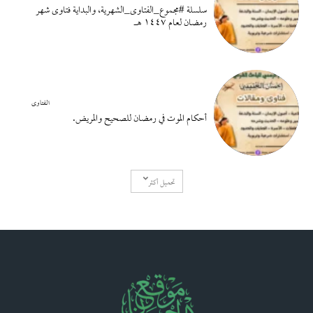
سلسلة #مجموع_الفتاوى_الشهرية، والبداية فتاوى شهر
رمضان لعام ١٤٤٧ هـ
الفتاوى
أحكام الموت في رمضان للصحيح والمريض.
تحميل أكثر