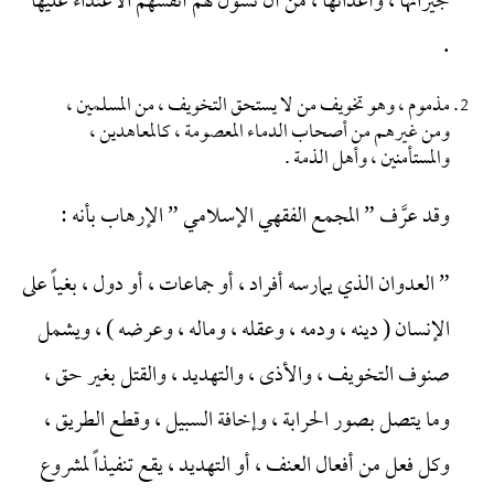
جيرانها ، وأعدائها ، من أن تسول لهم أنفسهم الاعتداء عليها
.
مذموم ، وهو تخويف من لا يستحق التخويف ، من المسلمين ،
ومن غيرهم من أصحاب الدماء المعصومة ، كالمعاهدين ،
والمستأمنين ، وأهل الذمة .
وقد عرَّف ” المجمع الفقهي الإسلامي ” الإرهاب بأنه :
” العدوان الذي يمارسه أفراد ، أو جماعات ، أو دول ، بغياً على
الإنسان ( دينه ، ودمه ، وعقله ، وماله ، وعرضه ) ، ويشمل
صنوف التخويف ، والأذى ، والتهديد ، والقتل بغير حق ،
وما يتصل بصور الحرابة ، وإخافة السبيل ، وقطع الطريق ،
وكل فعل من أفعال العنف ، أو التهديد ، يقع تنفيذاً لمشروع