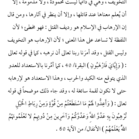
التخويف ، وهي في ذاتها ليست محمودة ، ولا مذمومة ، إلا
أن يُعلم معناها عند قائلها ، وإلا أن ينظر في آثارها ، ومن قال
إن الإرهاب في الإسلام هو رديف القتل : فهو مخطئ ؛ لأن
اللفظة لا تساعد على هذا المعنى ؛ لأن الإرهاب هو التخويف
وليس القتل ، وقد أمرَنا ربنا تعالى أن نرهبه ، كما في قوله تعالى
: ( وَإِيَّايَ فَارْهَبُونِ ) البقرة/ 40 ، كما أمُرنا بالاستعداد للعدو
الذي يتوقع منه الكيد والحرب ، وهذا الاستعداد هو لإرهابه
حتى لا نكون لقمة سائغة له ، وقد جاء ذلك موضحاً في قوله
تعالى : ( وَأَعِدُّوا لَهُمْ مَا اسْتَطَعْتُمْ مِنْ قُوَّةٍ وَمِنْ رِبَاطِ الْخَيْلِ
تُرْهِبُونَ بِهِ عَدُوَّ اللَّهِ وَعَدُوَّكُمْ وَآخَرِينَ مِنْ دُونِهِمْ لا تَعْلَمُونَهُمُ
اللَّهُ يَعْلَمُهُمْ ) الأنفال/ من الآية 60 .