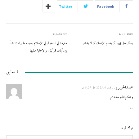
Twitter
Facebook
المقالة القادمة
المقالة السابقة
يسأل هل يجوز أن يقسم الإنسان أن لا يدخن
متردد في الدخول في الإسلام بسبب ما يراه تناقضاً
بين آيات قرآنية ، والإجابة عليها
1 تعليق
محمدالحريري
نوفمبر 6, 2023 على 5:27 ص
وفقكم الله وسددكم
رد
ترك الرد