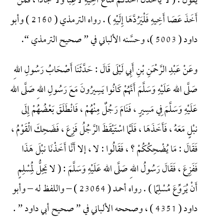
يَقُولُ : ( لاَ يَأْخُذَنَّ أَحَدُكُمْ مَتَاعَ أَخِيهِ لاَعِبًا وَلاَ جَادًّا ، فَمَنْ
أَخَذَ عَصَا أَخِيهِ فَلْيَرُدَّهَا إِلَيْهِ ) . رواه الترمذي ( 2160 ) وأبو
داود ( 5003 )، وحسَّنه الألباني في ” صحيح الترمذي “.
وعَنْ عَبْدِ الرَّحْمَنِ بْنِ أَبِي لَيْلَى قَالَ : حَدَّثَنَا أَصْحَابُ رَسُولِ اللهِ
صَلَّى الله عَلَيْهِ وَسَلَّمَ أَنَّهُمْ كَانُوا يَسِيرُونَ مَعَ رَسُولِ اللهِ صَلَّى الله
عَلَيْهِ وَسَلَّمَ فِي مَسِيرٍ ، فَنَامَ رَجُلٌ مِنْهُمْ ، فَانْطَلَقَ بَعْضُهُمْ إِلَى
نبْلٍ مَعَهُ ، فَأَخَذَهَا ، فَلَمَّا اسْتَيْقَظَ الرَّجُلُ فَزِعَ ، فَضَحِكَ الْقَوْمُ ،
فَقَالَ : مَا يُضْحِكُكُمْ ؟ ، فَقَالُوا : لا ، إلا أَنَّا أَخَذْنَا نبْلَ هَذَا
فَفَزِعَ ، فَقَالَ رَسُولُ اللهِ صَلَّى الله عَلَيْهِ وَسَلَّمَ : ( لا يَحِلُّ لِمُسْلِمٍ
أَنْ يُرَوِّعَ مُسْلِمًا ) . رواه أحمد ( 23064 ) – واللفظ له – وأبو
داود ( 4351 ) ، وصححه الألباني في ” صحيح أبي داود ” .