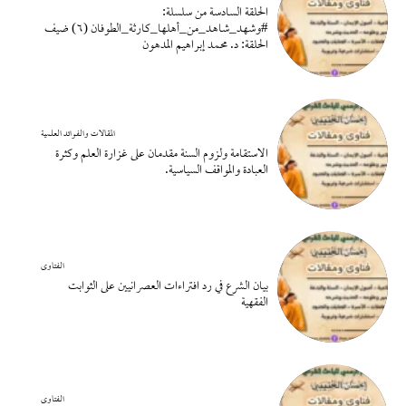
الحلقة السادسة من سلسلة:
#وشهد_شاهد_من_أهلها_كارثة_الطوفان (٦) ضيف
الحلقة: د. محمد إبراهيم المدهون
المقالات والفوائد العلمية
الاستقامة ولزوم السنة مقدمان على غزارة العلم وكثرة
العبادة والمواقف السياسية.
الفتاوى
بيان الشرع في رد افتراءات العصرانيين على الثوابت
الفقهية
الفتاوى