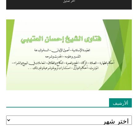
ألأرشيف
ألأرشيف