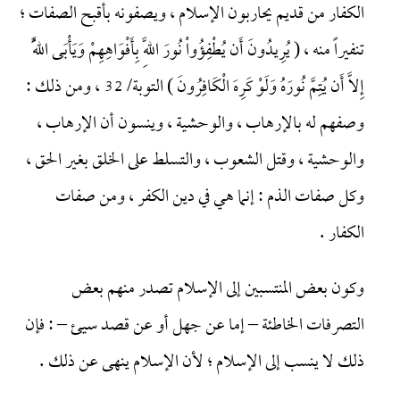
الكفار من قديم يحاربون الإسلام ، ويصفونه بأقبح الصفات ؛
تنفيراً منه ، ( يُرِيدُونَ أَن يُطْفِؤُواْ نُورَ اللَّهِ بِأَفْوَاهِهِمْ وَيَأْبَى اللَّهُ
إِلاَّ أَن يُتِمَّ نُورَهُ وَلَوْ كَرِهَ الْكَافِرُونَ ) التوبة/ 32 ، ومن ذلك :
وصفهم له بالإرهاب ، والوحشية ، وينسون أن الإرهاب ،
والوحشية ، وقتل الشعوب ، والتسلط على الخلق بغير الحق ،
وكل صفات الذم : إنما هي في دين الكفر ، ومن صفات
الكفار .
وكون بعض المنتسبين إلى الإسلام تصدر منهم بعض
التصرفات الخاطئة – إما عن جهل أو عن قصد سيئ – : فإن
ذلك لا ينسب إلى الإسلام ؛ لأن الإسلام ينهى عن ذلك .