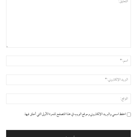
التعليق:
اسم
البر
الإ
المو
احفظ اسمي والبريد الإلكتروني وموقع الويب في هذا المتصفح للمرة الأولى التي أعلق فيها.