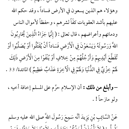
وهؤلاء هم الذين يسعون في الأرض فساداً ، وقد حكم الله
عليهم بأشد العقوبات كفّاً لشرهم ، وحفظاً لأموال الناس
ودمائهم وأعراضهم ، قال تعالى : ( إِنَّمَا جَزَاءُ الَّذِينَ يُحَارِبُونَ
اللَّهَ وَرَسُولَهُ وَيَسْعَوْنَ فِي الْأَرْضِ فَسَاداً أَنْ يُقَتَّلُوا أَوْ يُصَلَّبُوا أَوْ
تُقَطَّعَ أَيْدِيهِمْ وَأَرْجُلُهُمْ مِنْ خِلافٍ أَوْ يُنْفَوْا مِنَ الْأَرْضِ ذَلِكَ
لَهُمْ خِزْيٌ فِي الدُّنْيَا وَلَهُمْ فِي الْآخِرَةِ عَذَابٌ عَظِيمٌ ) المائدة/ 33 .
– وأبلغ من ذلك :
أن الإسلام حرَّم على المسلم إخافة أخيه ،
ولو مازحاً ! .
عَنْ السَّائِبِ بْنِ يَزِيدَ أنَّه سَمِعَ رَسُولَ اللَّهِ صلى الله عليه وسلم