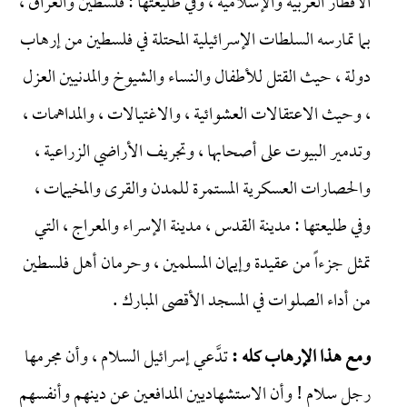
الأقطار العربية والإسلامية ، وفي طليعتها : فلسطين والعراق ،
بما تمارسه السلطات الإسرائيلية المحتلة في فلسطين من إرهاب
دولة ، حيث القتل للأطفال والنساء والشيوخ والمدنيين العزل
، وحيث الاعتقالات العشوائية ، والاغتيالات ، والمداهمات ،
وتدمير البيوت على أصحابها ، وتجريف الأراضي الزراعية ،
والحصارات العسكرية المستمرة للمدن والقرى والمخيمات ،
وفي طليعتها : مدينة القدس ، مدينة الإسراء والمعراج ، التي
تمثل جزءاً من عقيدة وإيمان المسلمين ، وحرمان أهل فلسطين
من أداء الصلوات في المسجد الأقصى المبارك .
ومع هذا الإرهاب كله :
تدَّعي إسرائيل السلام ، وأن مجرمها
رجل سلام ! وأن الاستشهاديين المدافعين عن دينهم وأنفسهم