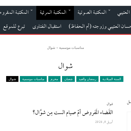
العتيبي
المكتبة الصوتية
المكتبة المرئية
المكتبة المقروء
حسان العتيبي وزوجته (أم الحفاظ)
استقبال الفتاوى
تبرع للموقع
مناسبات موسمية
شوال
شوال
السنة الميلادية
رمضان والعيد
شعبان
محرم
مناسبات موسمية
شوال
صل
شوال
القَضاء المَفروض أمْ صيام الست مِن شوَّال؟
أبريل 9, 2026