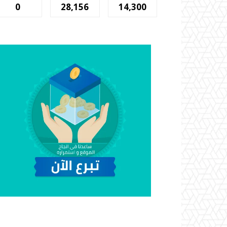
0
28,156
14,300
المشتركين
أتباع
المشجعين