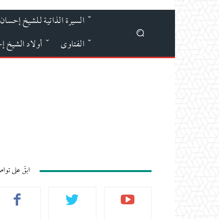
السيرة الذاتية للشيخ إحسان 
الفتاوى
أولاد الشيخ إ
ابقَ على توا