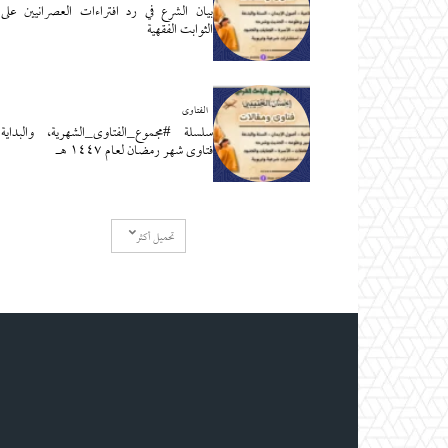
بيان الشرع في رد افتراءات العصرانيين على
الثوابت الفقهية
الفتاوى
سلسلة #مجموع_الفتاوى_الشهرية، والبداية
فتاوى شهر رمضان لعام ١٤٤٧ هـ
تحميل أكثر