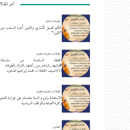
آخر المقال
المعاملات المالية
حُكْم تحميل المُشتري والمَدين أُجرة السحب مِن
“الفيزا” .
المقالات والفوائد العلمية
الحلقة السادسة من سلسلة:
#وشهد_شاهد_من_أهلها_كارثة_الطوفان
(٦) ضيف الحلقة: د. محمد إبراهيم المدهون
المقالات والفوائد العلمية
الاستقامة ولزوم السنة مقدمان على غزارة العلم
وكثرة العبادة والمواقف السياسية.
الفتاوى