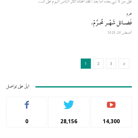
على من لا نبي بعده أما بعد : فقد اعتاد أكثر الناس اليوم على أن...
محرم
فَضـائل شَهْـر مُحـرَّمْ.
أغسطس 20, 2020
1
2
3
ابقَ على تواصل
0
28,156
14,300
المشتركين
أتباع
المشجعين