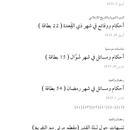
أبريل 9, 2026
السيرة النبوية والتاريخ الإسلامي
أحكام ووقائع في شهر ذي القَِعدة ( 22 بطاقة )
أبريل 29, 2025
مناسبات موسمية
أحكام ومسائل في شهر شَوَّال ( 15 بطاقة )
مارس 30, 2025
رمضان والعيد
أحكام ومسائل في شهر رمضان ( 54 بطاقة )
مارس 1, 2025
(٤٩) (٥٠) (٥١) (٥٢) (٥٣) (٥٤)
رمضان والعيد
تنبيهات حول ليلة القدر (مقطع مرئي مع التفريغ)