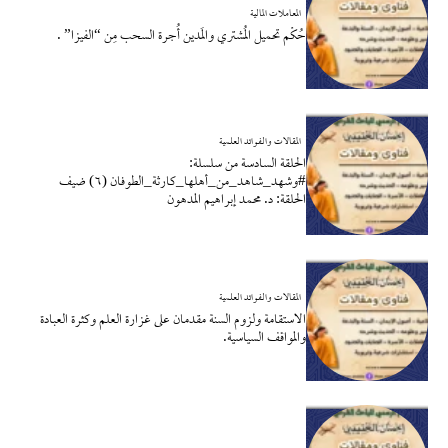
المعاملات المالية
حُكْم تحميل المُشتري والمَدين أُجرة السحب مِن “الفيزا” .
المقالات والفوائد العلمية
الحلقة السادسة من سلسلة:
#وشهد_شاهد_من_أهلها_كارثة_الطوفان (٦) ضيف
الحلقة: د. محمد إبراهيم المدهون
المقالات والفوائد العلمية
الاستقامة ولزوم السنة مقدمان على غزارة العلم وكثرة العبادة
والمواقف السياسية.