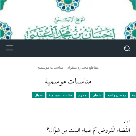
مقاطع مختارة منقولة
مناسبات موسمية
مناسبات موسمية
دية
رمضان والعيد
شعبان
محرم
مناسبات موسمية
شوال
شوال
القَضاء المَفروض أمْ صيام الست مِن شوَّال؟