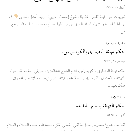
أبريل 22, 2022
تنبيهات حول ليلة القدر- لفضيلة الشيخ إحسان العتيبي: الرابط أسفل المنشور
١.
ارتباط ليلة القدر بنزول القرآن ألصق من ارتباطها بصيام رمضان. ٢. ليلة القدر خير
من...
مناسبات موسمية
حكم تهنئة النصارى بالكريسماس.
ديسمبر 25, 2021
حكم تهنئة النصارى بالكريسماس. كلام الشيخ عبدالعزيز الطريفي -حفظه الله- حول
التهنئة والاحتفال بالكريسماس: 1- لا يجوز تهنئة النصراني بفرية ميلاد ابن الله، وإن
هنأك بعيد...
السنة الميلادية
حكم التهنئة بالعام الجديد.
أكتوبر 7, 2020
لكاتبه: الشيخ/ سمير بن خليل المالكي الحسني المكي. الحمدلله وحده والصلاة والسلام