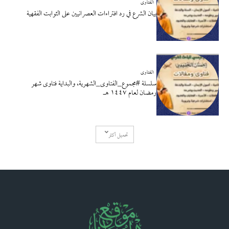
الفتاوى
بيان الشرع في رد افتراءات العصرانيين على الثوابت الفقهية
الفتاوى
سلسلة #مجموع_الفتاوى_الشهرية، والبداية فتاوى شهر
رمضان لعام ١٤٤٧ هـ
تحميل أكثر