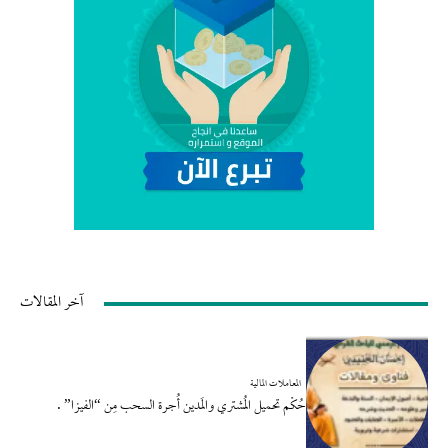
آخر المقالات
المعاملات المالية
حُكْم تحميل المُشتري والمَدين أُجرة السحب مِن “الفيزا” .