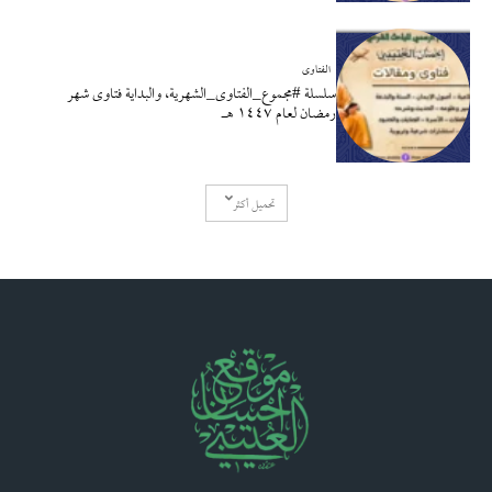
الفتاوى
سلسلة #مجموع_الفتاوى_الشهرية، والبداية فتاوى شهر
رمضان لعام ١٤٤٧ هـ
تحميل أكثر