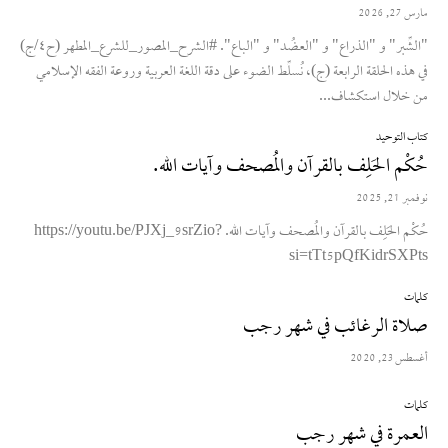
مارس 27, 2026
"الشِّبر" و "الذراع" و "العضُد" و "الباع". #الشرح_المصور_للشرع_المطهر (ح٤/ج)
في هذه الحلقة الرابعة (ج)، نُسلِّط الضوء على دقة اللغة العربية وروعة الفقه الإسلامي
من خلال استكشاف...
كتاب التوحيد
حُكْم الحَلِف بالقرآن والمُصحف وآيات الله.
نوفمبر 21, 2025
حُكْم الحَلِف بالقرآن والمُصحف وآيات الله. https://youtu.be/PJXj_9srZio?
si=tTt5pQfKidrSXPts
كلمات
صلاة الرغائب في شهر رجب
أغسطس 23, 2020
كلمات
العمرة في شهر رجب