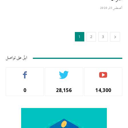
أغسطس 23, 2020
1
2
3
ابقَ على تواصل
0
28,156
14,300
المشتركين
أتباع
المشجعين