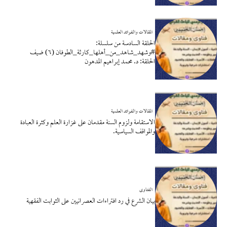
المقالات والفوائد العلمية
الحلقة السادسة من سلسلة:
#وشهد_شاهد_من_أهلها_كارثة_الطوفان (٦) ضيف
الحلقة: د. محمد إبراهيم المدهون
المقالات والفوائد العلمية
الاستقامة ولزوم السنة مقدمان على غزارة العلم وكثرة العبادة
والمواقف السياسية.
الفتاوى
بيان الشرع في رد افتراءات العصرانيين على الثوابت الفقهية