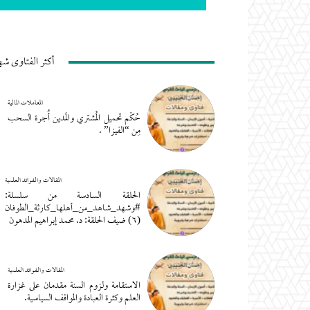
أكثر الفتاوى شه
المعاملات المالية
حُكْم تحميل المُشتري والمَدين أُجرة السحب
مِن “الفيزا” .
المقالات والفوائد العلمية
الحلقة السادسة من سلسلة:
#وشهد_شاهد_من_أهلها_كارثة_الطوفان
(٦) ضيف الحلقة: د. محمد إبراهيم المدهون
المقالات والفوائد العلمية
الاستقامة ولزوم السنة مقدمان على غزارة
العلم وكثرة العبادة والمواقف السياسية.