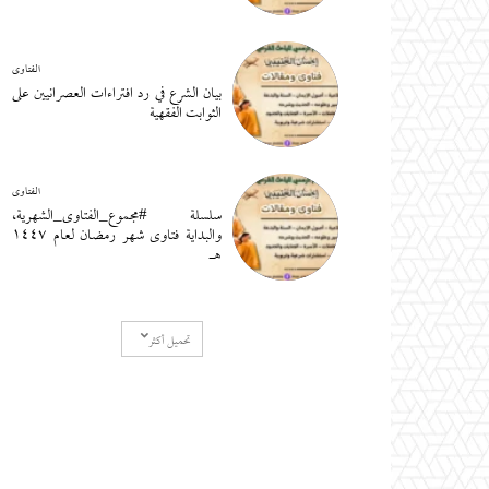
الفتاوى
بيان الشرع في رد افتراءات العصرانيين على
الثوابت الفقهية
الفتاوى
سلسلة #مجموع_الفتاوى_الشهرية،
والبداية فتاوى شهر رمضان لعام ١٤٤٧
هـ
تحميل أكثر