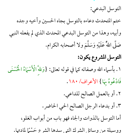
التوسل البدعي:
ختم المتحدث دعاءه بالتوسل بجاه الحسين وأخيه وجده
وأبيه، وهذا من التوسل البدعي المحدث الذي لم يفعله النبي
صَلَّى اللَّهُ عَلَيْهِ وَسَلَّمَ ولا أصحابه الكرام.
التوسل المشروع يكون:
١. بأسماء الله وصفاته كما في قوله تعالى: {
وَلِلَّهِ الْأَسْمَاءُ الْحُسْنَى
فَادْعُوهُ بِهَا
}
الأعراف/ ١٨٠
.
٢. أو بالعمل الصالح للداعي.
٣. أو بدعاء الرجل الصالح الحي الحاضر.
أما التوسل بالذوات والجاه فهو باب من أبواب الغلو،
ووسيلة من وسائل الشرك التي سدها الشرع حَسْمًا لمادتها.