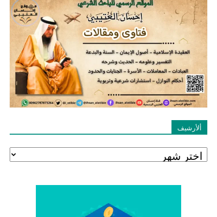
ألأرشيف
ألأرشيف