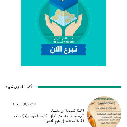
أكثر الفتاوى شهرة
المقالات والفوائد العلمية
الحلقة السادسة من سلسلة:
#وشهد_شاهد_من_أهلها_كارثة_الطوفان (٦) ضيف
الحلقة: د. محمد إبراهيم المدهون