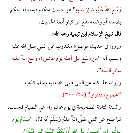
وَسَّعَ اللهُ عَلَيْهِ سَائِرَ سَنَتِهِ
” هو حديث متكلم فيه، وقد حكم
بضعفه أو وضعه جمع من كبار أئمة الحديث.
قال شيخ الإسلام ابن تيمية رحمه الله:
ورووا في حديث موضوع مكذوب على النبي صلى الله عليه
وسلم، أنه “
من وسّع على أهله يوم عاشوراء وسع اللّه عليه
سائر السنَة
‏”.‏
ورواية هذا كله عن النبي صلى الله عليه وسلم كذب.
“مجموع الفتاوى” (٢٥/ ٣٠٠).
والسنة الثابتة الصحيحة في يوم عاشوراء هي الصيام فحسب،
كما صح عن النبي صَلَّى اللَّهُ عَلَيْهِ وَسَلَّمَ أنه قال: “
صِيَامُ يَوْمِ
عَاشُورَاءَ، أَحْتَسِبُ عَلَى اللهِ أَنْ يُكَفِّرَ السَّنَةَ الَّتِي قَبْلَهُ
“.