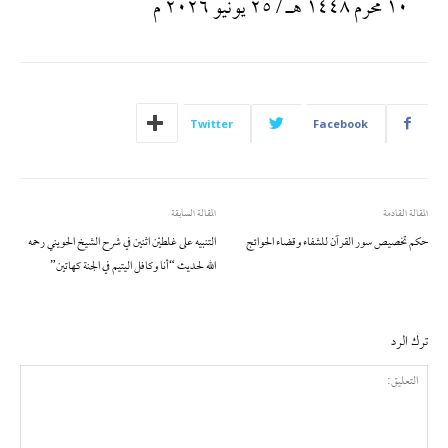
١٠ محرم ١٤٤٨ هـ / ٢٥ يونيو ٢٠٢٦ م
Twitter
Facebook
المقالة القادمة
المقالة السابقة
حكم تخصيص سور القرآن للشفاء وقضاء الحوائج
التنبيه على غلطيْن اثنين في شرح الشيخ الحويني رحمه
الله لحديث “أنا وكافل اليتيم في الجنة كهاتين”
ترك الرد