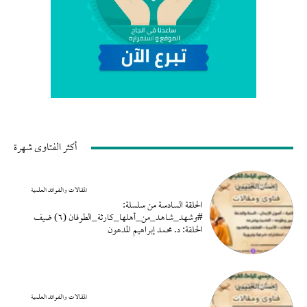
أكثر الفتاوى شهرة
المقالات والفوائد العلمية
الحلقة السادسة من سلسلة:
#وشهد_شاهد_من_أهلها_كارثة_الطوفان (٦) ضيف
الحلقة: د. محمد إبراهيم المدهون
المقالات والفوائد العلمية