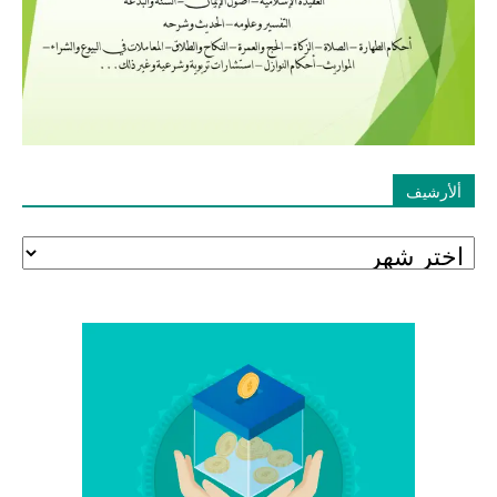
ألأرشيف
ألأرشيف