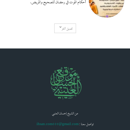
أحكام الموت في رمضان للصحيح والمريض.
تحميل أكثر
عن الشيخ إحسان العتبي
: تواصل معنا
ihsan.com000@gmail.com