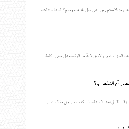
السؤال الأول: لماذا تم اختيار الهلال كرمز للإسلام؟ السؤال الثاني: هل كان الهلال هو رمز الإسلام زمن النبي صلى الله عليه وسلم؟ السؤال الثالث:
 الحمد لله لا يمكن الإجابة على مثل هذا السؤال بنعم أو لا، بل لا بدَّ من الوقوف على معنى الكلمة
صبر أم التلفظ بها؟
هل يجوز التلفظ بكلمة الكفر حفاظًا على النفس؟ وأيهما أولى الصبر أم التلفظ بها؟ السؤال: قال لي أحد الأصدقاء إن الكذب من أجل حفظ النفس