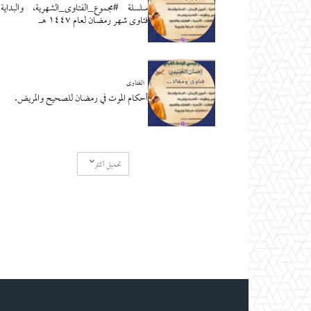
سلسلة #مجموع_الفتاوى_الشهرية، والبداية
فتاوى شهر رمضان لعام ١٤٤٧ هـ
الفتاوى
أحكام الموت في رمضان للصحيح والمريض.
تحميل أكثر