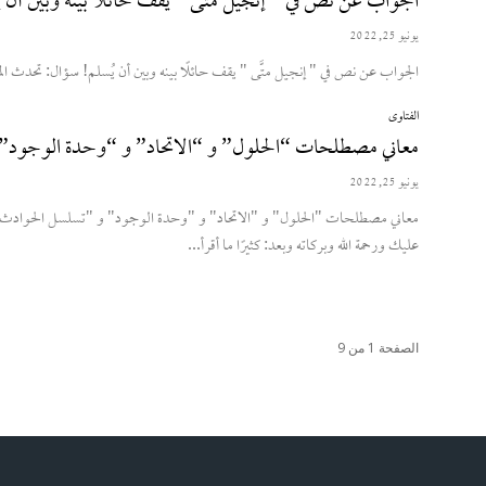
الجواب عن نص في ” إنجيل متَّى ” يقف حائلًا بينه وبين أن ي
يونيو 25, 2022
الجواب عن نص في " إنجيل متَّى " يقف حائلًا بينه وبين أن يُسلم! سؤال: تحدث ا
الفتاوى
معاني مصطلحات “الحلول” و “الاتحاد” و “وحدة الوجود
يونيو 25, 2022
عليك ورحمة الله وبركاته وبعد: كثيرًا ما أقرأ...
الصفحة 1 من 9