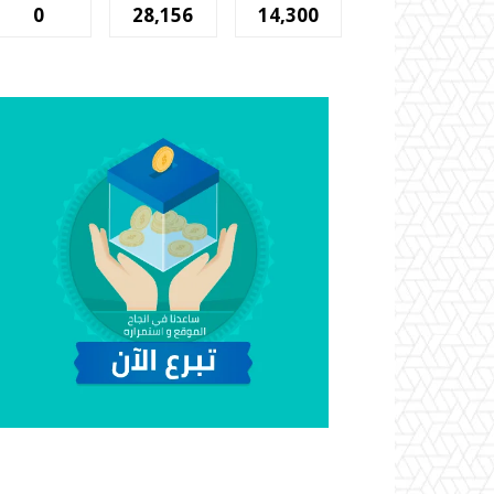
0
28,156
14,300
المشتركين
أتباع
المشجعين