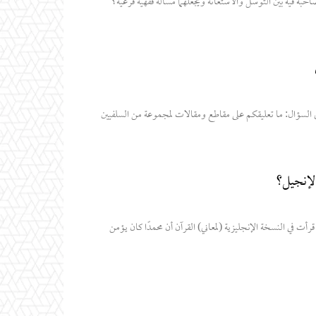
به فيه بين التوسل والاستغاثة ويجعلهما مسألة فقهية فرعية؟
السؤال: ما تعليقكم على مقاطع ومقالات لمجموعة من السلفيين
لإنجيل؟
؛ وكذلك فقد قرأت في النسخة الإنجليزية (لمعاني) القرآن أن محمدًا كان يؤمن