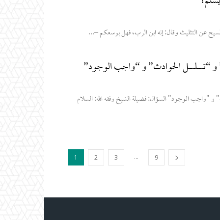
ُسلم!
لمسيح عن التثليث وقال: إنه ابن الرب، فهل بوسعكم –...
” و “تسلسل الحوادث” و “واجب الوجود”
معاني مصطلحات "الحلول" و "الاتحاد" و "وحدة الوجود" و "تسلسل الحوادث" و "واجب الوجود" السؤال: فضيلة الشيخ وفقه الله: السلام
...
1
2
3
9