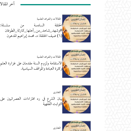
آخر المقال
المقالات والفوائد العلمية
الحلقة السادسة من سلسلة:
#وشهد_شاهد_من_أهلها_كارثة_الطوفان
(٦) ضيف الحلقة: د. محمد إبراهيم المدهون
المقالات والفوائد العلمية
الاستقامة ولزوم السنة مقدمان على غزارة العلم
وكثرة العبادة والمواقف السياسية.
الفتاوى
بيان الشرع في رد افتراءات العصرانيين على
الثوابت الفقهية
الفتاوى