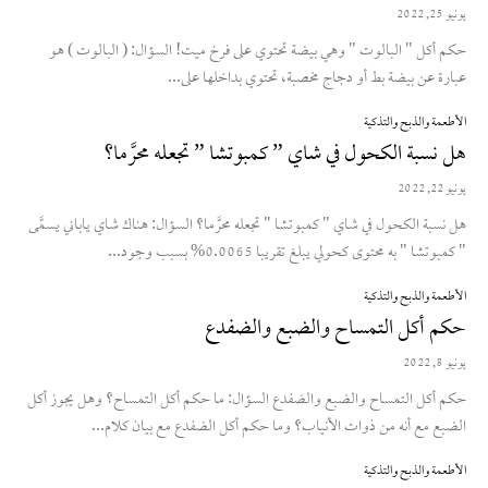
يونيو 25, 2022
حكم أكل " البالوت " وهي بيضة تحتوي على فرخ ميت! السؤال: ( البالوت ) هو
عبارة عن بيضة بط أو دجاج مخصبة، تحتوي بداخلها على...
الأطعمة والذبح والتذكية
هل نسبة الكحول في شاي ” كمبوتشا ” تجعله محرَّما؟
يونيو 22, 2022
هل نسبة الكحول في شاي " كمبوتشا " تجعله محرَّما؟ السؤال: هناك شاي ياباني يسمَّى
" كمبوتشا " به محتوى كحولي يبلغ تقريبا 0.0065% بسبب وجود...
الأطعمة والذبح والتذكية
حكم أكل التمساح والضبع والضفدع
يونيو 8, 2022
حكم أكل التمساح والضبع والضفدع السؤال: ما حكم أكل التمساح؟ وهل يجوز أكل
الضبع مع أنه من ذوات الأنياب؟ وما حكم أكل الضفدع مع بيان كلام...
الأطعمة والذبح والتذكية