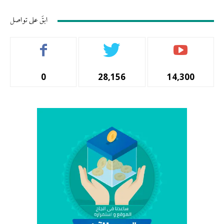
ابقَ على تواصل
0
28,156
14,300
المشتركين
أتباع
المشجعين