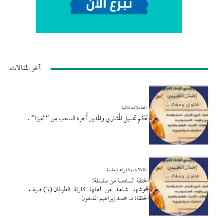
آخر المقالات
المعاملات المالية
حُكْم تحميل المُشتري والمَدين أُجرة السحب مِن “الفيزا” .
المقالات والفوائد العلمية
الحلقة السادسة من سلسلة:
#وشهد_شاهد_من_أهلها_كارثة_الطوفان (٦) ضيف
الحلقة: د. محمد إبراهيم المدهون