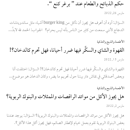
حكم الذبائح والطعام عند ” برغر كنع “.
مارس 26, 2022
السؤال: أود أن أعرف هل يجوز أن نأكل من burger king أشياء مثل ساندويتشات
الدجاج لأنني سمعت من كثير من الناس بأنه ليس بحرام؟ الجواب: الحمد لله لابدَّ...
الأطعمة والذبح والتذكية
القهوة والشاي والسكَّر فيها ضرر أحيانا، فهل تحرم كالدخان؟!
مارس 15, 2022
القهوة والشاي والسكَّر فيها ضرر أحيانا فهل تحرم كالدخان؟! السؤال: اختلفت أنا
وبعض أصدقائي في نقاش دار بيننا حول تحريم ما يضر، وكان الدخان هو موضوع...
الأطعمة والذبح والتذكية
هل يجوز الأكل من موائد الراقصات والممثلات والبنوك الربوية؟
مارس 2, 2022
هل يجوز الأكل من موائد الراقصات والممثلات والبنوك الربوية؟ السؤال: يوجد عندنا
بعض البنوك الربوية تقوم بعمل خيام لإفطار الصائم، فهل يجوز أكل هذا الأكل؟.